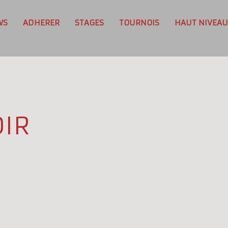
WS
ADHERER
STAGES
TOURNOIS
HAUT NIVEAU
IR