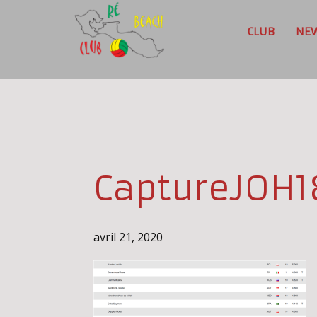
CLUB
NE
CaptureJOH1
avril 21, 2020