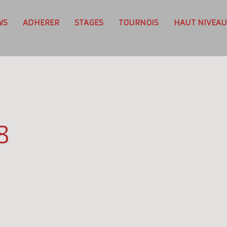
WS
ADHERER
STAGES
TOURNOIS
HAUT NIVEAU
8